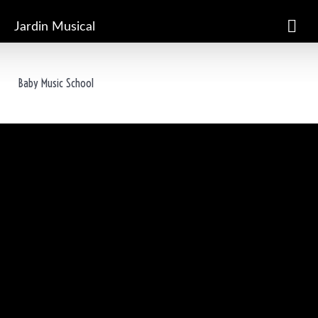
Jardin Musical
Baby Music School
ACCUEIL
PRESENTATION
INFOS PRATIQUES
STAGES ET CONCERTS
EN IMAGES
AGENDA
LIENS UTILES
Bienvenue sur le site de
l'École de Musique Sophie