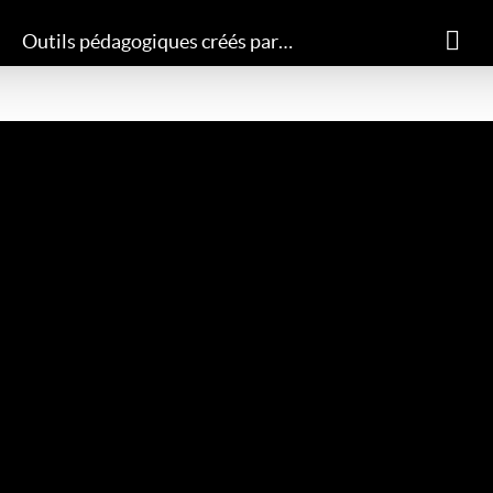
Outils pédagogiques créés par l'école
ACCUEIL
PRESENTATION
INFOS PRATIQUES
STAGES ET CONCERTS
EN IMAGES
AGENDA
LIENS UTILES
Bienvenue sur le site de
l'École de Musique Sophie